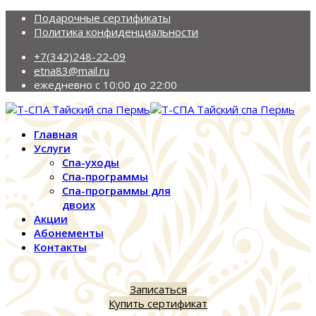
Подарочные сертификаты
Политика конфиденциальности
+7(342)248-22-09
etna83@mail.ru
ежедневно с 10:00 до 22:00
Главная
Услуги
Спа-уходы
Спа-программы
Спа-программы для
двоих
Акции
Абонементы
Контакты
Записаться
Купить сертификат