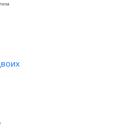
 тела
двоих
я