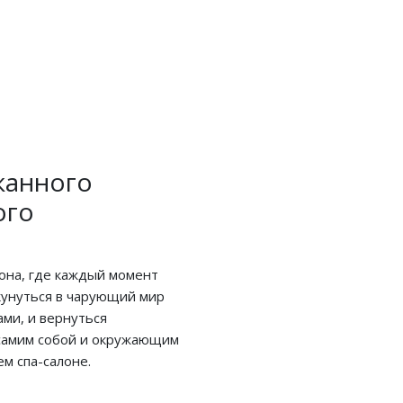
канного
ого
она, где каждый момент
кунуться в чарующий мир
ми, и вернуться
 самим собой и окружающим
м спа-салоне.