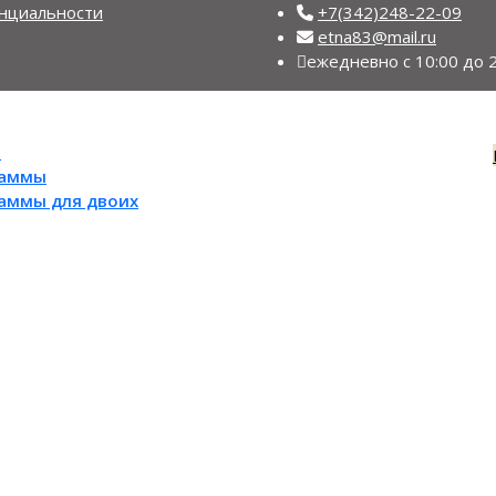
нциальности
+7(342)248-22-09
etna83@mail.ru
ежедневно с 10:00 до 
ы
раммы
раммы для двоих