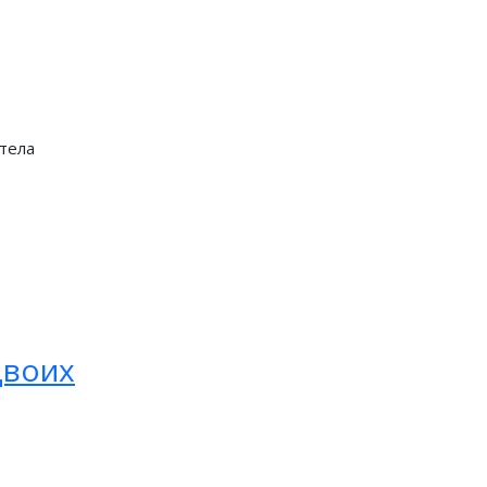
 тела
двоих