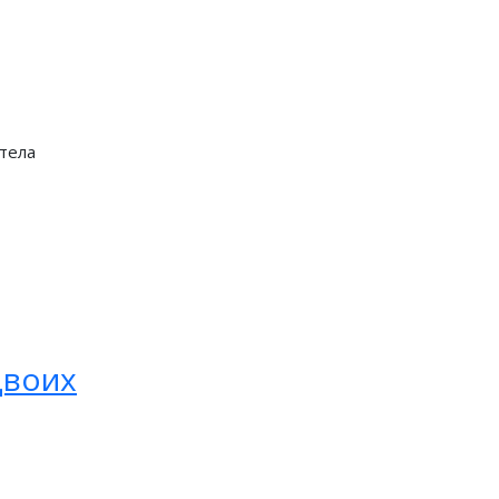
 тела
двоих