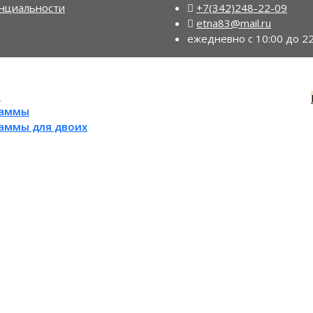
нциальности
+7(342)248-22-09
etna83@mail.ru
ежедневно с 10:00 до 22
ы
раммы
раммы для двоих