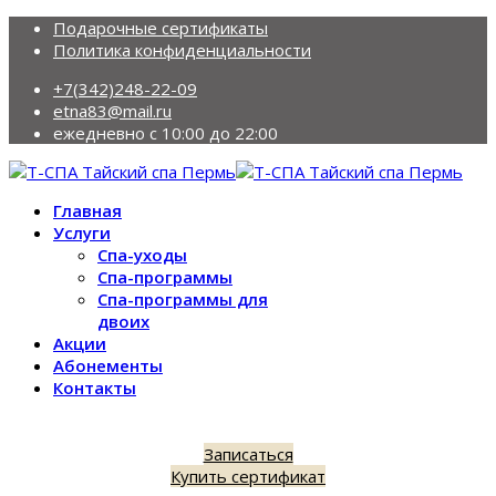
Подарочные сертификаты
Политика конфиденциальности
+7(342)248-22-09
etna83@mail.ru
ежедневно с 10:00 до 22:00
Главная
Услуги
Спа-уходы
Спа-программы
Спа-программы для
двоих
Акции
Абонементы
Контакты
Записаться
Купить сертификат