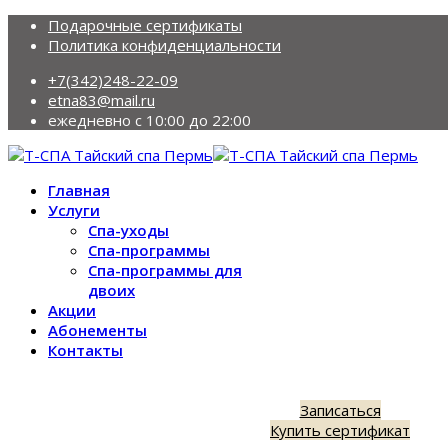
Подарочные сертификаты
Политика конфиденциальности
+7(342)248-22-09
etna83@mail.ru
ежедневно с 10:00 до 22:00
Главная
Услуги
Спа-уходы
Спа-программы
Спа-программы для
двоих
Акции
Абонементы
Контакты
Записаться
Купить сертификат