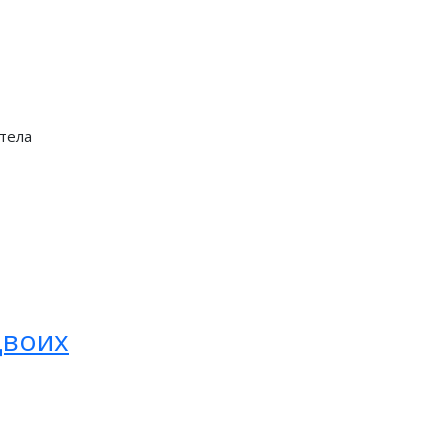
 тела
двоих