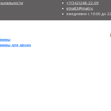
нциальности
+7(342)248-22-09
etna83@mail.ru
ежедневно с 10:00 до 22
ы
раммы
раммы для двоих