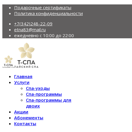
Подарочные сертификаты
Политика конфиденциальности
+7(342)248-22-09
etna83@mail.ru
ежедневно с 10:00 до 22:00
Главная
Услуги
Спа-уходы
Спа-программы
Спа-программы для
двоих
Акции
Абонементы
Контакты