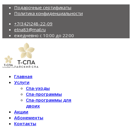
Подарочные сертификаты
Политика конфиденциальности
+7(342)248-22-09
etna83@mail.ru
ежедневно с 10:00 до 22:00
Главная
Услуги
Спа-уходы
Спа-программы
Спа-программы для
двоих
Акции
Абонементы
Контакты