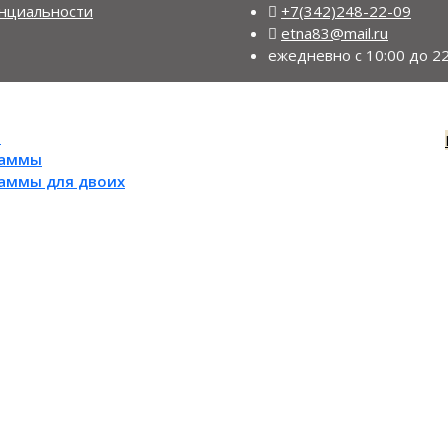
нциальности
+7(342)248-22-09
etna83@mail.ru
ежедневно с 10:00 до 22
ы
раммы
раммы для двоих