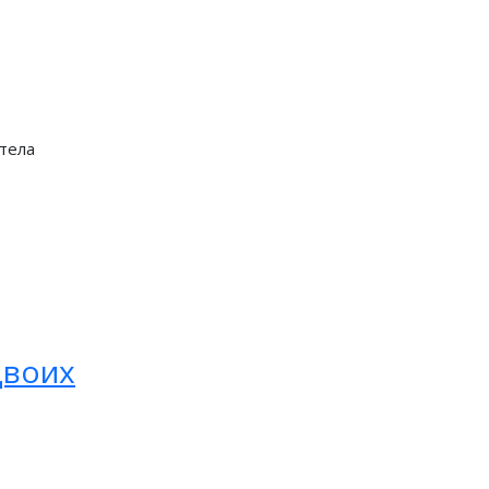
 тела
двоих