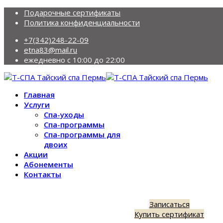
Подарочные сертификаты
Политика конфиденциальности
+7(342)248-22-09
etna83@mail.ru
ежедневно с 10:00 до 22:00
Главная
Услуги
Спа-уходы
Спа-программы
Спа-программы для
двоих
Акции
Абонементы
Контакты
Записаться
Купить сертификат