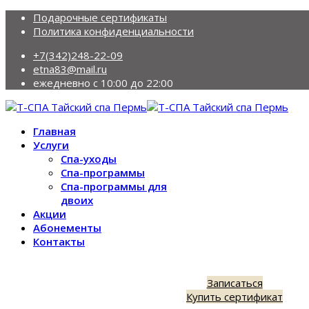
Подарочные сертификаты
Политика конфиденциальности
+7(342)248-22-09
etna83@mail.ru
ежедневно с 10:00 до 22:00
Главная
Услуги
Спа-уходы
Спа-программы
Спа-программы для
двоих
Акции
Абонементы
Контакты
Записаться
Купить сертификат