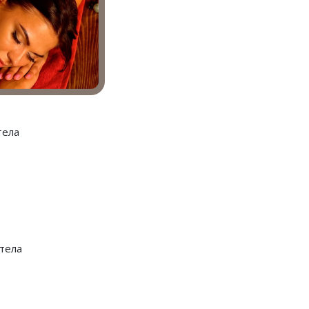
тела
 тела