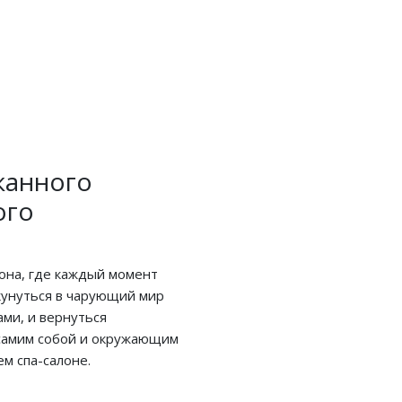
канного
ого
она, где каждый момент
кунуться в чарующий мир
ми, и вернуться
 самим собой и окружающим
м спа-салоне.