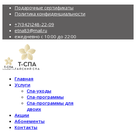
Подарочные сертификаты
Политика конфиденциальности
+7(342)248-22-09
etna83@mail.ru
ежедневно с 10:00 до 22:00
Главная
Услуги
Спа-уходы
Спа-программы
Спа-программы для
двоих
Акции
Абонементы
Контакты