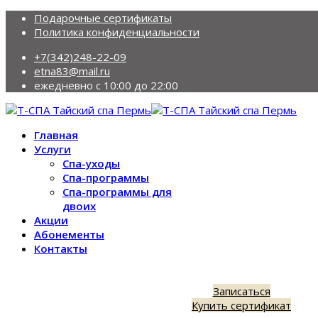
Подарочные сертификаты
Политика конфиденциальности
+7(342)248-22-09
etna83@mail.ru
ежедневно с 10:00 до 22:00
Главная
Услуги
Спа-уходы
Спа-программы
Спа-программы для
двоих
Акции
Абонементы
Контакты
Записаться
Купить сертификат