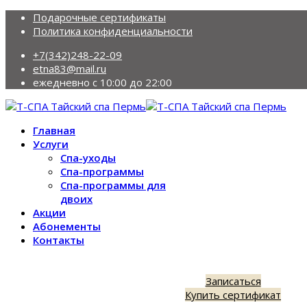
Подарочные сертификаты
Политика конфиденциальности
+7(342)248-22-09
etna83@mail.ru
ежедневно с 10:00 до 22:00
Главная
Услуги
Спа-уходы
Спа-программы
Спа-программы для
двоих
Акции
Абонементы
Контакты
Записаться
Купить сертификат