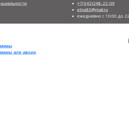
нциальности
+7(342)248-22-09
etna83@mail.ru
ежедневно с 10:00 до 22
ы
раммы
раммы для двоих