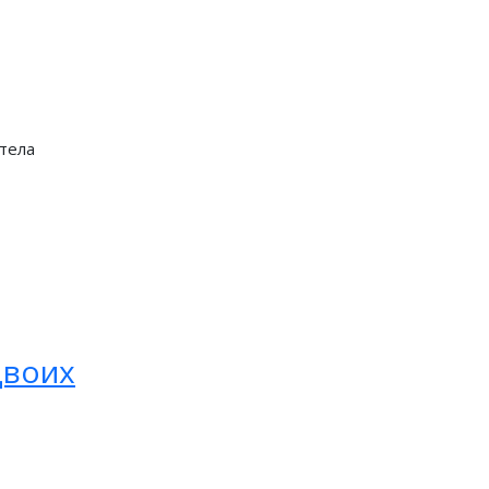
 тела
двоих