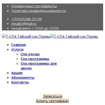
Подарочные сертификаты
Политика конфиденциальности
+7(342)248-22-09
etna83@mail.ru
ежедневно с 10:00 до 22:00
Главная
Услуги
Спа-уходы
Спа-программы
Спа-программы для
двоих
Акции
Абонементы
Контакты
Записаться
Купить сертификат