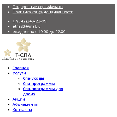
Подарочные сертификаты
Политика конфиденциальности
+7(342)248-22-09
etna83@mail.ru
ежедневно с 10:00 до 22:00
Главная
Услуги
Спа-уходы
Спа-программы
Спа-программы для
двоих
Акции
Абонементы
Контакты